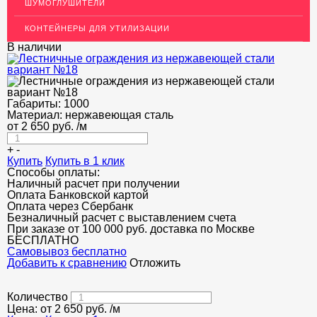
ШУМОГЛУШИТЕЛИ
Поручни
КОНТЕЙНЕРЫ ДЛЯ УТИЛИЗАЦИИ
Пристенные крепления
В наличии
Стеклодержатели
Фланцы
Габариты:
1000
ЭЛЕКТРОДЫ
Материал:
нержавеющая сталь
от
2 650
руб.
/м
ДЕКОРАТИВНЫЙ УГОЛОК
+
-
МЕТАЛЛИЧЕСКИЕ ПОРОГИ НАПОЛЬНЫЕ (ДЛЯ ПОЛА),
Купить
Купить в 1 клик
РАСКЛАДКА, ПЛИНТУС
Способы оплаты:
Наличный расчет при получении
ПОТОЛКИ
Оплата Банковской картой
Оплата через Сбербанк
Безналичный расчет с выставлением счета
АКЦИИ
При заказе от 100 000 руб. доставка по Москве
БЕСПЛАТНО
НЕДОРОГОЙ МЕТАЛЛОПРОКАТ
Cамовывоз бесплатно
Добавить к сравнению
Отложить
Количество
Цена: от
2 650
руб.
/м