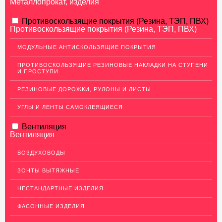
Металлопрокат, изделия
АЛЮМИНИЕВЫЙ ПРОКАТ
Противоскользящие покрытия (Резина, ТЭП, ПВХ)
Противоскользящие покрытия (Резина, ТЭП, ПВХ)
НЕРЖАВЕЮЩАЯ СТАЛЬ
МОДУЛЬНЫЕ АНТИСКОЛЬЗЯЩИЕ ПОКРЫТИЯ
МЕДНЫЙ ПРОКАТ
ПРОТИВОСКОЛЬЗЯЩИЕ РЕЗИНОВЫЕ НАКЛАДКИ НА СТУПЕНИ
И ПРОСТУПИ
ЛАТУННЫЙ ПРОКАТ
РЕЗИНОВЫЕ ДОРОЖКИ, РУЛОНЫ И ЛИСТЫ
ДЕКОР НЕРЖАВЕЙКА
УГЛЫ И ЛЕНТЫ САМОКЛЕЯЩИЕСЯ
ОГРАЖДЕНИЯ ДЛЯ ЛЕСТНИЦ
Перила из нержавеющей стали
Вентиляция
Вентиляция
Декоративный низ стойки
ВОЗДУХОВОДЫ
Держатель ригеля
ЗОНТЫ ВЫТЯЖНЫЕ
Заглушки
Крепления стоек
НЕСТАНДАРТНЫЕ ИЗДЕЛИЯ
Кронштейны для поручня к стене
ФАСОННЫЕ ИЗДЕЛИЯ
Повороты и соединители труб