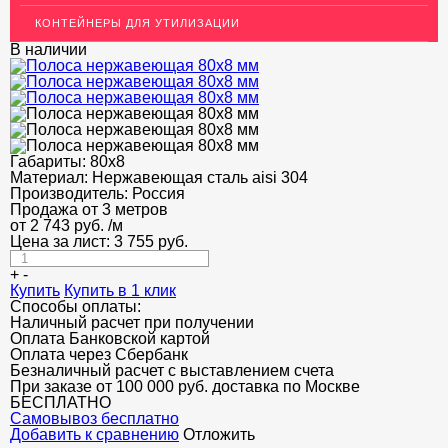
ОГРАЖДЕНИЯ ДЛЯ ЛЕСТНИЦ
КОНТЕЙНЕРЫ ДЛЯ УТИЛИЗАЦИИ
ЭЛЕКТРОДЫ
В наличии
ДЕКОРАТИВНЫЙ УГОЛОК
МЕТАЛЛИЧЕСКИЕ ПОРОГИ НАПОЛЬНЫЕ (ДЛЯ ПОЛА),
РАСКЛАДКА, ПЛИНТУС
Габариты:
80х8
ПОТОЛКИ
Материал:
Нержавеющая сталь aisi 304
Производитель:
Россия
АКЦИИ
Продажа от 3 метров
от
2 743
руб.
/м
НЕДОРОГОЙ МЕТАЛЛОПРОКАТ
Цена за лист:
3 755
руб.
+
-
Купить
Купить в 1 клик
Способы оплаты:
Наличный расчет при получении
Оплата Банковской картой
Оплата через Сбербанк
Безналичный расчет с выставлением счета
При заказе от 100 000 руб. доставка по Москве
БЕСПЛАТНО
Cамовывоз бесплатно
Добавить к сравнению
Отложить