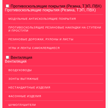
АЛЮМИНИЕВЫЙ ПРОКАТ
Противоскользящие покрытия (Резина, ТЭП, ПВХ)
Противоскользящие покрытия (Резина, ТЭП, ПВХ)
НЕРЖАВЕЮЩАЯ СТАЛЬ
МОДУЛЬНЫЕ АНТИСКОЛЬЗЯЩИЕ ПОКРЫТИЯ
Нержавеющие листы
ПРОТИВОСКОЛЬЗЯЩИЕ РЕЗИНОВЫЕ НАКЛАДКИ НА СТУПЕНИ
Уголки из нержавеющей стали
И ПРОСТУПИ
Пруток (круг) из нержавеющей стали
РЕЗИНОВЫЕ ДОРОЖКИ, РУЛОНЫ И ЛИСТЫ
Полоса из нержавейки
УГЛЫ И ЛЕНТЫ САМОКЛЕЯЩИЕСЯ
Нержавеющие трубы
Вентиляция
ПВЛ-листы
Вентиляция
Швеллер (профиль) нержавеющий
ВОЗДУХОВОДЫ
Сетка из нержавейки
ЗОНТЫ ВЫТЯЖНЫЕ
МЕДНЫЙ ПРОКАТ
НЕСТАНДАРТНЫЕ ИЗДЕЛИЯ
ЛАТУННЫЙ ПРОКАТ
ФАСОННЫЕ ИЗДЕЛИЯ
ДЕКОР НЕРЖАВЕЙКА
ШУМОГЛУШИТЕЛИ