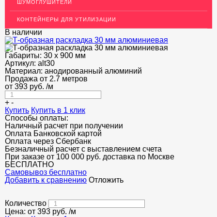
ШУМОГЛУШИТЕЛИ
Т-образный профиль
КОНТЕЙНЕРЫ ДЛЯ УТИЛИЗАЦИИ
Алюминиевые пороги
В наличии
Полоса декоративная
Габариты:
30 х 900 мм
ПОТОЛКИ
Артикул:
alt30
Материал:
анодированный алюминий
АКЦИИ
Продажа от 2.7 метров
от
393
руб.
/м
НЕДОРОГОЙ МЕТАЛЛОПРОКАТ
+
-
Купить
Купить в 1 клик
Способы оплаты:
Наличный расчет при получении
Оплата Банковской картой
Оплата через Сбербанк
Безналичный расчет с выставлением счета
При заказе от 100 000 руб. доставка по Москве
БЕСПЛАТНО
Cамовывоз бесплатно
Добавить к сравнению
Отложить
Количество
Цена: от
393
руб.
/м