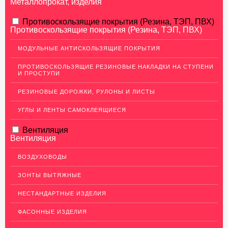
Металлопрокат, изделия
АЛЮМИНИЕВЫЙ ПРОКАТ
Противоскользящие покрытия (Резина, ТЭП, ПВХ)
Противоскользящие покрытия (Резина, ТЭП, ПВХ)
НЕРЖАВЕЮЩАЯ СТАЛЬ
МОДУЛЬНЫЕ АНТИСКОЛЬЗЯЩИЕ ПОКРЫТИЯ
МЕДНЫЙ ПРОКАТ
ПРОТИВОСКОЛЬЗЯЩИЕ РЕЗИНОВЫЕ НАКЛАДКИ НА СТУПЕНИ
И ПРОСТУПИ
ЛАТУННЫЙ ПРОКАТ
РЕЗИНОВЫЕ ДОРОЖКИ, РУЛОНЫ И ЛИСТЫ
ДЕКОР НЕРЖАВЕЙКА
УГЛЫ И ЛЕНТЫ САМОКЛЕЯЩИЕСЯ
ОГРАЖДЕНИЯ ДЛЯ ЛЕСТНИЦ
Вентиляция
ЭЛЕКТРОДЫ
Вентиляция
ДЕКОРАТИВНЫЙ УГОЛОК
ВОЗДУХОВОДЫ
МЕТАЛЛИЧЕСКИЕ ПОРОГИ НАПОЛЬНЫЕ (ДЛЯ ПОЛА),
РАСКЛАДКА, ПЛИНТУС
ЗОНТЫ ВЫТЯЖНЫЕ
Алюминиевый плинтус
НЕСТАНДАРТНЫЕ ИЗДЕЛИЯ
Латунные пороги
ФАСОННЫЕ ИЗДЕЛИЯ
Раскладка под плитку