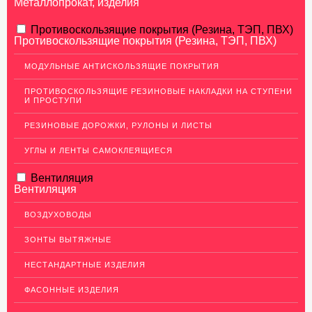
Металлопрокат, изделия
АЛЮМИНИЕВЫЙ ПРОКАТ
Противоскользящие покрытия (Резина, ТЭП, ПВХ)
Противоскользящие покрытия (Резина, ТЭП, ПВХ)
НЕРЖАВЕЮЩАЯ СТАЛЬ
МОДУЛЬНЫЕ АНТИСКОЛЬЗЯЩИЕ ПОКРЫТИЯ
МЕДНЫЙ ПРОКАТ
ПРОТИВОСКОЛЬЗЯЩИЕ РЕЗИНОВЫЕ НАКЛАДКИ НА СТУПЕНИ
И ПРОСТУПИ
ЛАТУННЫЙ ПРОКАТ
РЕЗИНОВЫЕ ДОРОЖКИ, РУЛОНЫ И ЛИСТЫ
ДЕКОР НЕРЖАВЕЙКА
УГЛЫ И ЛЕНТЫ САМОКЛЕЯЩИЕСЯ
Декор интерьера цветной (TIN золото)
Декор интерьера текстурированный
Вентиляция
Вентиляция
Лист декоративный рифленый
ВОЗДУХОВОДЫ
ОГРАЖДЕНИЯ ДЛЯ ЛЕСТНИЦ
ЗОНТЫ ВЫТЯЖНЫЕ
ЭЛЕКТРОДЫ
НЕСТАНДАРТНЫЕ ИЗДЕЛИЯ
ДЕКОРАТИВНЫЙ УГОЛОК
ФАСОННЫЕ ИЗДЕЛИЯ
МЕТАЛЛИЧЕСКИЕ ПОРОГИ НАПОЛЬНЫЕ (ДЛЯ ПОЛА),
РАСКЛАДКА, ПЛИНТУС