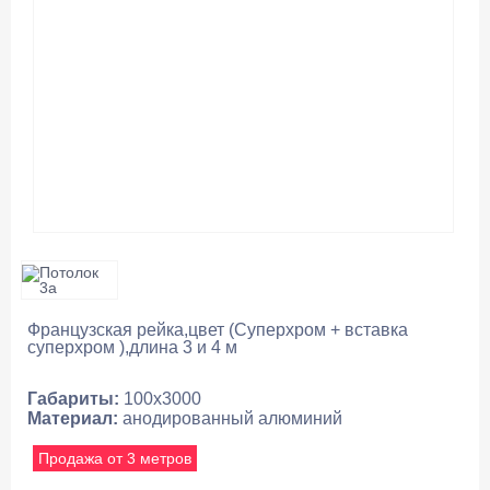
АКЦИИ
ПРОИЗВОДИТЕЛИ
НЕДОРОГОЙ МЕТАЛЛОПРОКАТ
КАК КУПИТЬ
ДОСТАВКА И ОПЛАТА
КОНТАКТЫ
Французская рейка,цвет (Суперхром + вставка
суперхром ),длина 3 и 4 м
Габариты:
100х3000
Материал:
анодированный алюминий
Продажа от 3 метров