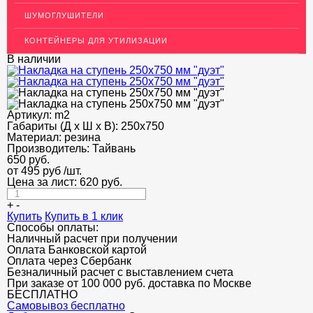
НЕДОРОГОЙ МЕТАЛЛОПРОКАТ
ШУМОГЛУШИТЕЛИ
КОНТЕЙНЕРЫ ДЛЯ УТИЛИЗАЦИИ
В наличии
Артикул:
m2
Габариты (Д х Ш х В):
250х750
Материал:
резина
Производитель:
Тайвань
650
руб.
от 495 руб
/шт.
Цена за лист:
620
руб.
+
-
Купить
Купить в 1 клик
Способы оплаты:
Наличный расчет при получении
Оплата Банковской картой
Оплата через Сбербанк
Безналичный расчет с выставлением счета
При заказе от 100 000 руб. доставка по Москве
БЕСПЛАТНО
Cамовывоз бесплатно