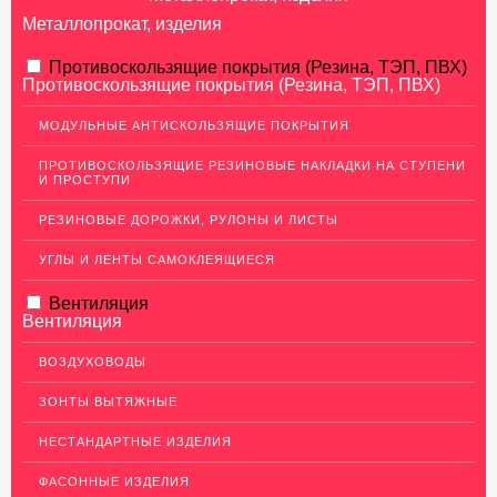
Металлопрокат, изделия
АЛЮМИНИЕВЫЙ ПРОКАТ
Противоскользящие покрытия (Резина, ТЭП, ПВХ)
Противоскользящие покрытия (Резина, ТЭП, ПВХ)
НЕРЖАВЕЮЩАЯ СТАЛЬ
МОДУЛЬНЫЕ АНТИСКОЛЬЗЯЩИЕ ПОКРЫТИЯ
МЕДНЫЙ ПРОКАТ
ПРОТИВОСКОЛЬЗЯЩИЕ РЕЗИНОВЫЕ НАКЛАДКИ НА СТУПЕНИ
И ПРОСТУПИ
ЛАТУННЫЙ ПРОКАТ
РЕЗИНОВЫЕ ДОРОЖКИ, РУЛОНЫ И ЛИСТЫ
ДЕКОР НЕРЖАВЕЙКА
УГЛЫ И ЛЕНТЫ САМОКЛЕЯЩИЕСЯ
ОГРАЖДЕНИЯ ДЛЯ ЛЕСТНИЦ
Вентиляция
ЭЛЕКТРОДЫ
Вентиляция
ДЕКОРАТИВНЫЙ УГОЛОК
ВОЗДУХОВОДЫ
МЕТАЛЛИЧЕСКИЕ ПОРОГИ НАПОЛЬНЫЕ (ДЛЯ ПОЛА),
РАСКЛАДКА, ПЛИНТУС
ЗОНТЫ ВЫТЯЖНЫЕ
ПОТОЛКИ
НЕСТАНДАРТНЫЕ ИЗДЕЛИЯ
АКЦИИ
ФАСОННЫЕ ИЗДЕЛИЯ