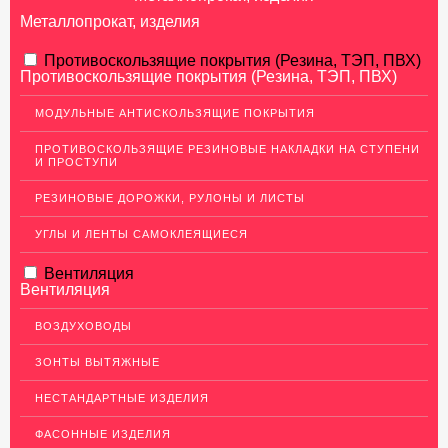
Металлопрокат, изделия
АЛЮМИНИЕВЫЙ ПРОКАТ
Противоскользящие покрытия (Резина, ТЭП, ПВХ)
Противоскользящие покрытия (Резина, ТЭП, ПВХ)
НЕРЖАВЕЮЩАЯ СТАЛЬ
МОДУЛЬНЫЕ АНТИСКОЛЬЗЯЩИЕ ПОКРЫТИЯ
МЕДНЫЙ ПРОКАТ
ПРОТИВОСКОЛЬЗЯЩИЕ РЕЗИНОВЫЕ НАКЛАДКИ НА СТУПЕНИ
И ПРОСТУПИ
ЛАТУННЫЙ ПРОКАТ
РЕЗИНОВЫЕ ДОРОЖКИ, РУЛОНЫ И ЛИСТЫ
ДЕКОР НЕРЖАВЕЙКА
УГЛЫ И ЛЕНТЫ САМОКЛЕЯЩИЕСЯ
ОГРАЖДЕНИЯ ДЛЯ ЛЕСТНИЦ
Вентиляция
ЭЛЕКТРОДЫ
Вентиляция
ДЕКОРАТИВНЫЙ УГОЛОК
ВОЗДУХОВОДЫ
МЕТАЛЛИЧЕСКИЕ ПОРОГИ НАПОЛЬНЫЕ (ДЛЯ ПОЛА),
РАСКЛАДКА, ПЛИНТУС
ЗОНТЫ ВЫТЯЖНЫЕ
ПОТОЛКИ
НЕСТАНДАРТНЫЕ ИЗДЕЛИЯ
АКЦИИ
ФАСОННЫЕ ИЗДЕЛИЯ