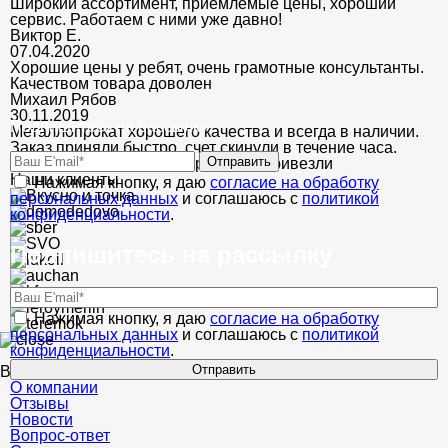
Широкий ассортимент, приемлемые цены, хороший
сервис. Работаем с ними уже давно!
Виктор Е.
07.04.2020
Хорошие цены у ребят, очень грамотные консультанты.
Качеством товара доволен
Михаил Рябов
30.11.2019
Подпишитесь на рассылку
Металлопрокат хорошего качества и всегда в наличии.
Заказ приняли быстро, счет скинули в течение часа.
Отправить
Оформили доставку и через день привезли
Наши клиенты
Нажимая кнопку, я даю
согласие на обработку
персональных данных
и соглашаюсь с
политикой
конфиденциальности
.
Подпишитесь на рассылку
Нажимая кнопку, я даю
согласие на обработку
персональных данных
и соглашаюсь с
политикой
конфиденциальности
.
Отправить
ВЫ УСПЕШНО ПОДПИСАЛИСЬ!
О компании
Отзывы
Новости
Вопрос-ответ