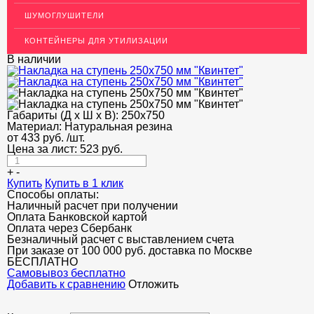
НЕДОРОГОЙ МЕТАЛЛОПРОКАТ
ШУМОГЛУШИТЕЛИ
КОНТЕЙНЕРЫ ДЛЯ УТИЛИЗАЦИИ
В наличии
Габариты (Д х Ш х В):
250х750
Материал:
Натуральная резина
от
433
руб.
/шт.
Цена за лист:
523
руб.
+
-
Купить
Купить в 1 клик
Способы оплаты:
Наличный расчет при получении
Оплата Банковской картой
Оплата через Сбербанк
Безналичный расчет с выставлением счета
При заказе от 100 000 руб. доставка по Москве
БЕСПЛАТНО
Cамовывоз бесплатно
Добавить к сравнению
Отложить