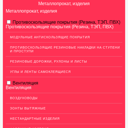
Металлопрокат, изделия
Металлопрокат, изделия
АЛЮМИНИЕВЫЙ ПРОКАТ
Противоскользящие покрытия (Резина, ТЭП, ПВХ)
Противоскользящие покрытия (Резина, ТЭП, ПВХ)
НЕРЖАВЕЮЩАЯ СТАЛЬ
МОДУЛЬНЫЕ АНТИСКОЛЬЗЯЩИЕ ПОКРЫТИЯ
МЕДНЫЙ ПРОКАТ
ПРОТИВОСКОЛЬЗЯЩИЕ РЕЗИНОВЫЕ НАКЛАДКИ НА СТУПЕНИ
И ПРОСТУПИ
ЛАТУННЫЙ ПРОКАТ
РЕЗИНОВЫЕ ДОРОЖКИ, РУЛОНЫ И ЛИСТЫ
ДЕКОР НЕРЖАВЕЙКА
УГЛЫ И ЛЕНТЫ САМОКЛЕЯЩИЕСЯ
ОГРАЖДЕНИЯ ДЛЯ ЛЕСТНИЦ
Вентиляция
ЭЛЕКТРОДЫ
Вентиляция
ДЕКОРАТИВНЫЙ УГОЛОК
ВОЗДУХОВОДЫ
МЕТАЛЛИЧЕСКИЕ ПОРОГИ НАПОЛЬНЫЕ (ДЛЯ ПОЛА),
РАСКЛАДКА, ПЛИНТУС
ЗОНТЫ ВЫТЯЖНЫЕ
ПОТОЛКИ
НЕСТАНДАРТНЫЕ ИЗДЕЛИЯ