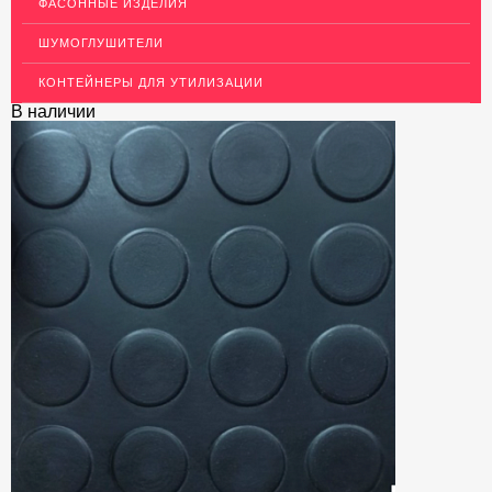
АКЦИИ
ФАСОННЫЕ ИЗДЕЛИЯ
НЕДОРОГОЙ МЕТАЛЛОПРОКАТ
ШУМОГЛУШИТЕЛИ
КОНТЕЙНЕРЫ ДЛЯ УТИЛИЗАЦИИ
В наличии