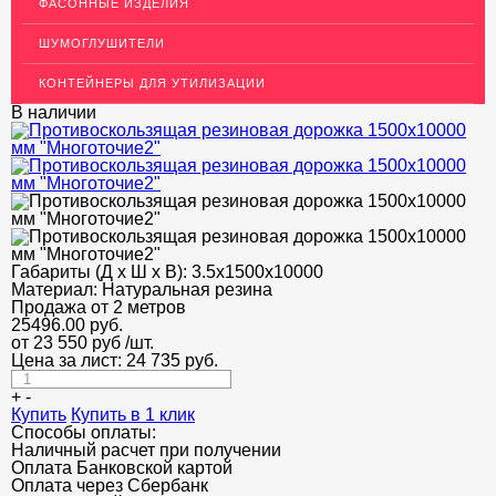
АКЦИИ
ФАСОННЫЕ ИЗДЕЛИЯ
НЕДОРОГОЙ МЕТАЛЛОПРОКАТ
ШУМОГЛУШИТЕЛИ
КОНТЕЙНЕРЫ ДЛЯ УТИЛИЗАЦИИ
В наличии
Габариты (Д х Ш х В):
3.5х1500х10000
Материал:
Натуральная резина
Продажа от 2 метров
25496.00
руб.
от 23 550 руб
/шт.
Цена за лист:
24 735
руб.
+
-
Купить
Купить в 1 клик
Способы оплаты:
Наличный расчет при получении
Оплата Банковской картой
Оплата через Сбербанк