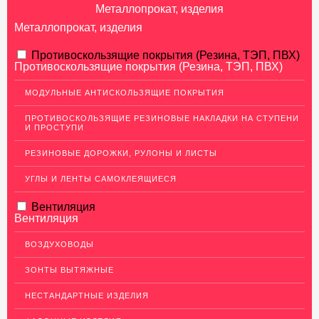
Металлопрокат, изделия
Металлопрокат, изделия
АЛЮМИНИЕВЫЙ ПРОКАТ
Противоскользящие покрытия (Резина, ТЭП, ПВХ)
Противоскользящие покрытия (Резина, ТЭП, ПВХ)
НЕРЖАВЕЮЩАЯ СТАЛЬ
МОДУЛЬНЫЕ АНТИСКОЛЬЗЯЩИЕ ПОКРЫТИЯ
МЕДНЫЙ ПРОКАТ
ПРОТИВОСКОЛЬЗЯЩИЕ РЕЗИНОВЫЕ НАКЛАДКИ НА СТУПЕНИ
И ПРОСТУПИ
ЛАТУННЫЙ ПРОКАТ
РЕЗИНОВЫЕ ДОРОЖКИ, РУЛОНЫ И ЛИСТЫ
ДЕКОР НЕРЖАВЕЙКА
УГЛЫ И ЛЕНТЫ САМОКЛЕЯЩИЕСЯ
ОГРАЖДЕНИЯ ДЛЯ ЛЕСТНИЦ
Вентиляция
ЭЛЕКТРОДЫ
Вентиляция
ДЕКОРАТИВНЫЙ УГОЛОК
ВОЗДУХОВОДЫ
МЕТАЛЛИЧЕСКИЕ ПОРОГИ НАПОЛЬНЫЕ (ДЛЯ ПОЛА),
РАСКЛАДКА, ПЛИНТУС
ЗОНТЫ ВЫТЯЖНЫЕ
ПОТОЛКИ
НЕСТАНДАРТНЫЕ ИЗДЕЛИЯ