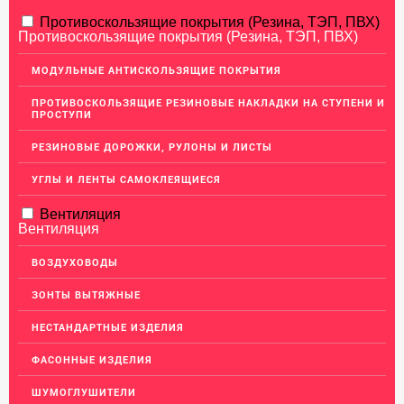
АЛЮМИНИЕВЫЙ ПРОКАТ
Противоскользящие покрытия (Резина, ТЭП, ПВХ)
Противоскользящие покрытия (Резина, ТЭП, ПВХ)
НЕРЖАВЕЮЩАЯ СТАЛЬ
МОДУЛЬНЫЕ АНТИСКОЛЬЗЯЩИЕ ПОКРЫТИЯ
МЕДНЫЙ ПРОКАТ
ПРОТИВОСКОЛЬЗЯЩИЕ РЕЗИНОВЫЕ НАКЛАДКИ НА СТУПЕНИ И
ПРОСТУПИ
ЛАТУННЫЙ ПРОКАТ
РЕЗИНОВЫЕ ДОРОЖКИ, РУЛОНЫ И ЛИСТЫ
ДЕКОР НЕРЖАВЕЙКА
УГЛЫ И ЛЕНТЫ САМОКЛЕЯЩИЕСЯ
ОГРАЖДЕНИЯ ДЛЯ ЛЕСТНИЦ
Вентиляция
ЭЛЕКТРОДЫ
Вентиляция
ДЕКОРАТИВНЫЙ УГОЛОК
ВОЗДУХОВОДЫ
МЕТАЛЛИЧЕСКИЕ ПОРОГИ НАПОЛЬНЫЕ (ДЛЯ ПОЛА),
РАСКЛАДКА, ПЛИНТУС
ЗОНТЫ ВЫТЯЖНЫЕ
ПОТОЛКИ
НЕСТАНДАРТНЫЕ ИЗДЕЛИЯ
АКЦИИ
ФАСОННЫЕ ИЗДЕЛИЯ
НЕДОРОГОЙ МЕТАЛЛОПРОКАТ
ШУМОГЛУШИТЕЛИ