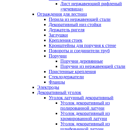
Лист нержавеющий рифленый
«чечевица»
Ограждения для лестниц
Перила из нержавеющей стали
Декоративный низ стойки
Держатель ригеля
Заглушки
Крепления стоек
Кронштейны для поручня к стене
Повороты и соединители труб
Поручни
Поручни деревянные
Поручни из нержавеющей стали
Пристенные крепления
Стеклодержатели
Фланцы
Электроды
Декоративный уголок
Уголок латунный декоративный
Уголок декоративный из
полированной латуни
Уголок декоративный из
хромированной латуни
Уголок декоративный из
шлифованной латуни