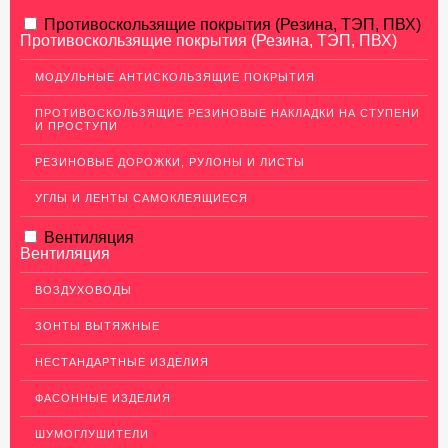
АЛЮМИНИЕВЫЙ ПРОКАТ
Противоскользящие покрытия (Резина, ТЭП, ПВХ)
Противоскользящие покрытия (Резина, ТЭП, ПВХ)
НЕРЖАВЕЮЩАЯ СТАЛЬ
МОДУЛЬНЫЕ АНТИСКОЛЬЗЯЩИЕ ПОКРЫТИЯ
МЕДНЫЙ ПРОКАТ
ПРОТИВОСКОЛЬЗЯЩИЕ РЕЗИНОВЫЕ НАКЛАДКИ НА СТУПЕНИ
И ПРОСТУПИ
ЛАТУННЫЙ ПРОКАТ
РЕЗИНОВЫЕ ДОРОЖКИ, РУЛОНЫ И ЛИСТЫ
ДЕКОР НЕРЖАВЕЙКА
УГЛЫ И ЛЕНТЫ САМОКЛЕЯЩИЕСЯ
ОГРАЖДЕНИЯ ДЛЯ ЛЕСТНИЦ
Вентиляция
ЭЛЕКТРОДЫ
Вентиляция
ДЕКОРАТИВНЫЙ УГОЛОК
ВОЗДУХОВОДЫ
МЕТАЛЛИЧЕСКИЕ ПОРОГИ НАПОЛЬНЫЕ (ДЛЯ ПОЛА),
РАСКЛАДКА, ПЛИНТУС
ЗОНТЫ ВЫТЯЖНЫЕ
ПОТОЛКИ
НЕСТАНДАРТНЫЕ ИЗДЕЛИЯ
АКЦИИ
ФАСОННЫЕ ИЗДЕЛИЯ
НЕДОРОГОЙ МЕТАЛЛОПРОКАТ
ШУМОГЛУШИТЕЛИ