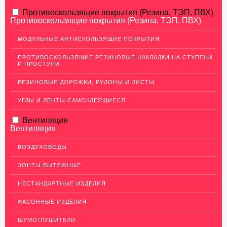
АЛЮМИНИЕВЫЙ ПРОКАТ
Противоскользящие покрытия (Резина, ТЭП, ПВХ)
Противоскользящие покрытия (Резина, ТЭП, ПВХ)
НЕРЖАВЕЮЩАЯ СТАЛЬ
МОДУЛЬНЫЕ АНТИСКОЛЬЗЯЩИЕ ПОКРЫТИЯ
МЕДНЫЙ ПРОКАТ
ПРОТИВОСКОЛЬЗЯЩИЕ РЕЗИНОВЫЕ НАКЛАДКИ НА СТУПЕНИ
И ПРОСТУПИ
ЛАТУННЫЙ ПРОКАТ
РЕЗИНОВЫЕ ДОРОЖКИ, РУЛОНЫ И ЛИСТЫ
ДЕКОР НЕРЖАВЕЙКА
УГЛЫ И ЛЕНТЫ САМОКЛЕЯЩИЕСЯ
ОГРАЖДЕНИЯ ДЛЯ ЛЕСТНИЦ
Вентиляция
ЭЛЕКТРОДЫ
Вентиляция
ДЕКОРАТИВНЫЙ УГОЛОК
ВОЗДУХОВОДЫ
МЕТАЛЛИЧЕСКИЕ ПОРОГИ НАПОЛЬНЫЕ (ДЛЯ ПОЛА),
РАСКЛАДКА, ПЛИНТУС
ЗОНТЫ ВЫТЯЖНЫЕ
ПОТОЛКИ
НЕСТАНДАРТНЫЕ ИЗДЕЛИЯ
АКЦИИ
ФАСОННЫЕ ИЗДЕЛИЯ
НЕДОРОГОЙ МЕТАЛЛОПРОКАТ
ШУМОГЛУШИТЕЛИ