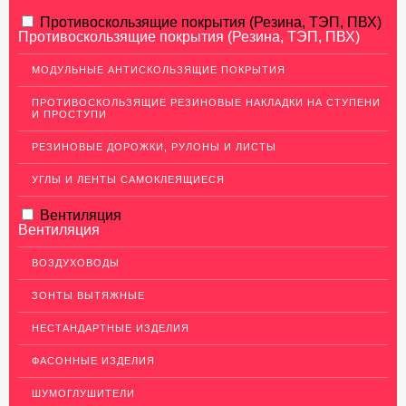
АЛЮМИНИЕВЫЙ ПРОКАТ
Противоскользящие покрытия (Резина, ТЭП, ПВХ)
Противоскользящие покрытия (Резина, ТЭП, ПВХ)
НЕРЖАВЕЮЩАЯ СТАЛЬ
МОДУЛЬНЫЕ АНТИСКОЛЬЗЯЩИЕ ПОКРЫТИЯ
МЕДНЫЙ ПРОКАТ
ПРОТИВОСКОЛЬЗЯЩИЕ РЕЗИНОВЫЕ НАКЛАДКИ НА СТУПЕНИ
И ПРОСТУПИ
ЛАТУННЫЙ ПРОКАТ
РЕЗИНОВЫЕ ДОРОЖКИ, РУЛОНЫ И ЛИСТЫ
ДЕКОР НЕРЖАВЕЙКА
УГЛЫ И ЛЕНТЫ САМОКЛЕЯЩИЕСЯ
ОГРАЖДЕНИЯ ДЛЯ ЛЕСТНИЦ
Вентиляция
ЭЛЕКТРОДЫ
Вентиляция
ДЕКОРАТИВНЫЙ УГОЛОК
ВОЗДУХОВОДЫ
МЕТАЛЛИЧЕСКИЕ ПОРОГИ НАПОЛЬНЫЕ (ДЛЯ ПОЛА),
РАСКЛАДКА, ПЛИНТУС
ЗОНТЫ ВЫТЯЖНЫЕ
ПОТОЛКИ
НЕСТАНДАРТНЫЕ ИЗДЕЛИЯ
АКЦИИ
ФАСОННЫЕ ИЗДЕЛИЯ
НЕДОРОГОЙ МЕТАЛЛОПРОКАТ
ШУМОГЛУШИТЕЛИ