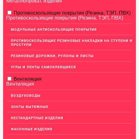
Металлопрокат, изделия
АЛЮМИНИЕВЫЙ ПРОКАТ
Противоскользящие покрытия (Резина, ТЭП, ПВХ)
Противоскользящие покрытия (Резина, ТЭП, ПВХ)
НЕРЖАВЕЮЩАЯ СТАЛЬ
МОДУЛЬНЫЕ АНТИСКОЛЬЗЯЩИЕ ПОКРЫТИЯ
МЕДНЫЙ ПРОКАТ
ПРОТИВОСКОЛЬЗЯЩИЕ РЕЗИНОВЫЕ НАКЛАДКИ НА СТУПЕНИ И
ПРОСТУПИ
ЛАТУННЫЙ ПРОКАТ
РЕЗИНОВЫЕ ДОРОЖКИ, РУЛОНЫ И ЛИСТЫ
ДЕКОР НЕРЖАВЕЙКА
УГЛЫ И ЛЕНТЫ САМОКЛЕЯЩИЕСЯ
ОГРАЖДЕНИЯ ДЛЯ ЛЕСТНИЦ
Вентиляция
ЭЛЕКТРОДЫ
Вентиляция
ДЕКОРАТИВНЫЙ УГОЛОК
ВОЗДУХОВОДЫ
МЕТАЛЛИЧЕСКИЕ ПОРОГИ НАПОЛЬНЫЕ (ДЛЯ ПОЛА),
РАСКЛАДКА, ПЛИНТУС
ЗОНТЫ ВЫТЯЖНЫЕ
ПОТОЛКИ
НЕСТАНДАРТНЫЕ ИЗДЕЛИЯ
АКЦИИ
ФАСОННЫЕ ИЗДЕЛИЯ