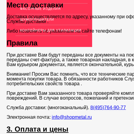
Место доставки
ФАСОННЫЕ ИЗДЕЛИЯ
Доставка осуществляется по адресу, указанному при оф
ШУМОГЛУШИТЕЛИ
Службы доставки .
КОНТЕЙНЕРЫ ДЛЯ УТИЛИЗАЦИИ
Либо позвонить по указанным на сайте телефонам!
Правила
При доставке Вам будут переданы все документы на пок
переданы счет-фактура, а также товарная накладная, в
Вам курьером документах, является окончательной, кур
Внимание! Просим Вас помнить, что все технические па
момента покупки товара. В обязанности работников Сл
потребительских свойств товара .
При доставке Вам заказанного товара проверяйте компл
повреждений. В случае вопросов, пожеланий и претенз
Служба доставки: (многоканальный).
8(495)764-90-77
Электронная почта:
info@shopmetal.ru
3. Оплата и цены