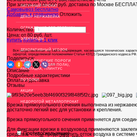
При заказе от 100 000 руб. доставка по Москве
БЕСПЛА
ЛАТУННЫЙ ПРОКАТ
Cамовывоз бесплатно
Добавить к сравнению
Отложить
ДЕКОР НЕРЖАВЕЙКА
ОГРАЖДЕНИЯ ДЛЯ ЛЕСТНИЦ
Количество
Цена: от
80
руб.
/шт.
ЭЛЕКТРОДЫ
Купить
Купить в 1 клик
ДЕКОРАТИВНЫЙ УГОЛОК
Вся представленная на сайте информация, касающаяся технических характе
офертой, определяемой положениями Статьи 437(2) Гражданского кодекса РФ.
Поделиться:
МЕТАЛЛИЧЕСКИЕ ПОРОГИ
НАПОЛЬНЫЕ (ДЛЯ ПОЛА),
РАСКЛАДКА, ПЛИНТУС
Описание
Подробные характеристики
Оплата и доставка
ПОТОЛКИ
Отзывы
АКЦИИ
НЕДОРОГОЙ МЕТАЛЛОПРОКАТ
Врезка прямоугольного сечения выполнена из нержавеющ
достаточно легкий вес для установки и крепления.
Врезка прямоугольного сечения применяется для соедин
Для фиксации врезки в воздуховод применяются заклеп
Противоскользящие
средства, чтобы предотвратить отток воздуха в систем