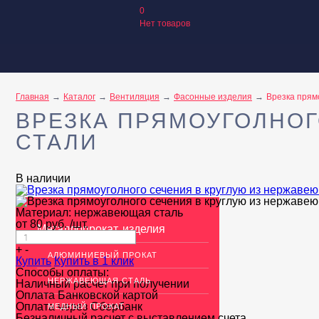
0
Нет товаров
Главная
Каталог
Вентиляция
Фасонные изделия
Врезка прям
ВРЕЗКА ПРЯМОУГОЛНОГ
СТАЛИ
В наличии
Материал:
нержавеющая сталь
от
80
руб.
/шт.
Металлопрокат, изделия
+
-
АЛЮМИНИЕВЫЙ ПРОКАТ
Купить
Купить в 1 клик
Способы оплаты:
НЕРЖАВЕЮЩАЯ СТАЛЬ
Наличный расчет при получении
Оплата Банковской картой
Оплата через Сбербанк
МЕДНЫЙ ПРОКАТ
Безналичный расчет с выставлением счета