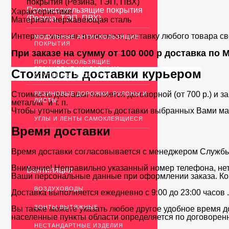
покрытия (Резина, ТЭП, ПВХ)
Противоскользящие покрытия
Характеристики
(Резина, ТЭП, ПВХ)
Материал:
нержавеющая сталь
Интернет-магазин выполняет доставку любого товара с
МОДУЛЬНЫЕ АНТИСКОЛЬЗЯЩИЕ
ПОКРЫТИЯ
При заказе на сумму от 100 000 р доставка по
ПРОТИВОСКОЛЬЗЯЩИЕ
РЕЗИНОВЫЕ НАКЛАДКИ НА
Стоимость доставки курьером
СТУПЕНИ И ПРОСТУПИ
Стоимость доставки является договорной (от 700 р.) и з
РЕЗИНОВЫЕ ДОРОЖКИ, РУЛОНЫ И
ЛИСТЫ
металла" и т. п.
Чтобы уточнить стоимость доставки выбранных Вами ма
УГЛЫ И ЛЕНТЫ САМОКЛЕЯЩИЕСЯ
Время доставки
Время доставки согласовывается с менеджером Службы д
Внимание! Неправильно указанный номер телефона, нет
Вентиляция
Ваши персональные данные при оформлении заказа. Ко
ВОЗДУХОВОДЫ
Доставка выполняется ежедневно с 9:00 до 23:00 часов 
ЗОНТЫ ВЫТЯЖНЫЕ
Вы также можете указать любое другое удобное время до
населенные пункты области определяется по договоренн
НЕСТАНДАРТНЫЕ ИЗДЕЛИЯ