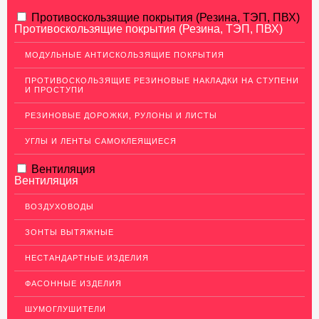
АЛЮМИНИЕВЫЙ ПРОКАТ
Противоскользящие покрытия (Резина, ТЭП, ПВХ)
Противоскользящие покрытия (Резина, ТЭП, ПВХ)
НЕРЖАВЕЮЩАЯ СТАЛЬ
МОДУЛЬНЫЕ АНТИСКОЛЬЗЯЩИЕ ПОКРЫТИЯ
МЕДНЫЙ ПРОКАТ
ПРОТИВОСКОЛЬЗЯЩИЕ РЕЗИНОВЫЕ НАКЛАДКИ НА СТУПЕНИ
И ПРОСТУПИ
ЛАТУННЫЙ ПРОКАТ
РЕЗИНОВЫЕ ДОРОЖКИ, РУЛОНЫ И ЛИСТЫ
ДЕКОР НЕРЖАВЕЙКА
УГЛЫ И ЛЕНТЫ САМОКЛЕЯЩИЕСЯ
ОГРАЖДЕНИЯ ДЛЯ ЛЕСТНИЦ
Вентиляция
ЭЛЕКТРОДЫ
Вентиляция
ДЕКОРАТИВНЫЙ УГОЛОК
ВОЗДУХОВОДЫ
МЕТАЛЛИЧЕСКИЕ ПОРОГИ НАПОЛЬНЫЕ (ДЛЯ ПОЛА),
РАСКЛАДКА, ПЛИНТУС
ЗОНТЫ ВЫТЯЖНЫЕ
ПОТОЛКИ
НЕСТАНДАРТНЫЕ ИЗДЕЛИЯ
АКЦИИ
ФАСОННЫЕ ИЗДЕЛИЯ
НЕДОРОГОЙ МЕТАЛЛОПРОКАТ
ШУМОГЛУШИТЕЛИ