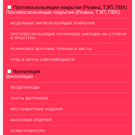
АЛЮМИНИЕВЫЙ ПРОКАТ
Противоскользящие покрытия (Резина, ТЭП, ПВХ)
Противоскользящие покрытия (Резина, ТЭП, ПВХ)
НЕРЖАВЕЮЩАЯ СТАЛЬ
МОДУЛЬНЫЕ АНТИСКОЛЬЗЯЩИЕ ПОКРЫТИЯ
МЕДНЫЙ ПРОКАТ
ПРОТИВОСКОЛЬЗЯЩИЕ РЕЗИНОВЫЕ НАКЛАДКИ НА СТУПЕНИ
И ПРОСТУПИ
ЛАТУННЫЙ ПРОКАТ
РЕЗИНОВЫЕ ДОРОЖКИ, РУЛОНЫ И ЛИСТЫ
ДЕКОР НЕРЖАВЕЙКА
УГЛЫ И ЛЕНТЫ САМОКЛЕЯЩИЕСЯ
ОГРАЖДЕНИЯ ДЛЯ ЛЕСТНИЦ
Вентиляция
ЭЛЕКТРОДЫ
Вентиляция
ДЕКОРАТИВНЫЙ УГОЛОК
ВОЗДУХОВОДЫ
МЕТАЛЛИЧЕСКИЕ ПОРОГИ НАПОЛЬНЫЕ (ДЛЯ ПОЛА),
РАСКЛАДКА, ПЛИНТУС
ЗОНТЫ ВЫТЯЖНЫЕ
ПОТОЛКИ
НЕСТАНДАРТНЫЕ ИЗДЕЛИЯ
АКЦИИ
ФАСОННЫЕ ИЗДЕЛИЯ
НЕДОРОГОЙ МЕТАЛЛОПРОКАТ
ШУМОГЛУШИТЕЛИ