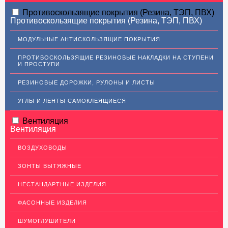
АЛЮМИНИЕВЫЙ ПРОКАТ
Противоскользящие покрытия (Резина, ТЭП, ПВХ)
Противоскользящие покрытия (Резина, ТЭП, ПВХ)
НЕРЖАВЕЮЩАЯ СТАЛЬ
МОДУЛЬНЫЕ АНТИСКОЛЬЗЯЩИЕ ПОКРЫТИЯ
МЕДНЫЙ ПРОКАТ
ПРОТИВОСКОЛЬЗЯЩИЕ РЕЗИНОВЫЕ НАКЛАДКИ НА СТУПЕНИ
И ПРОСТУПИ
ЛАТУННЫЙ ПРОКАТ
РЕЗИНОВЫЕ ДОРОЖКИ, РУЛОНЫ И ЛИСТЫ
ДЕКОР НЕРЖАВЕЙКА
УГЛЫ И ЛЕНТЫ САМОКЛЕЯЩИЕСЯ
ОГРАЖДЕНИЯ ДЛЯ ЛЕСТНИЦ
Вентиляция
ЭЛЕКТРОДЫ
Вентиляция
ДЕКОРАТИВНЫЙ УГОЛОК
ВОЗДУХОВОДЫ
МЕТАЛЛИЧЕСКИЕ ПОРОГИ НАПОЛЬНЫЕ (ДЛЯ ПОЛА),
РАСКЛАДКА, ПЛИНТУС
ЗОНТЫ ВЫТЯЖНЫЕ
ПОТОЛКИ
НЕСТАНДАРТНЫЕ ИЗДЕЛИЯ
АКЦИИ
ФАСОННЫЕ ИЗДЕЛИЯ
НЕДОРОГОЙ МЕТАЛЛОПРОКАТ
ШУМОГЛУШИТЕЛИ