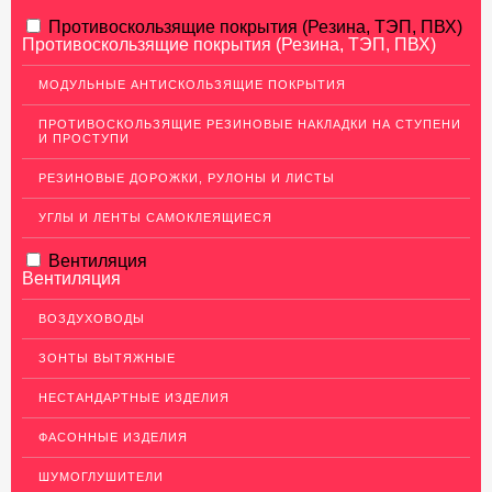
АЛЮМИНИЕВЫЙ ПРОКАТ
Противоскользящие покрытия (Резина, ТЭП, ПВХ)
Противоскользящие покрытия (Резина, ТЭП, ПВХ)
НЕРЖАВЕЮЩАЯ СТАЛЬ
МОДУЛЬНЫЕ АНТИСКОЛЬЗЯЩИЕ ПОКРЫТИЯ
МЕДНЫЙ ПРОКАТ
ПРОТИВОСКОЛЬЗЯЩИЕ РЕЗИНОВЫЕ НАКЛАДКИ НА СТУПЕНИ
И ПРОСТУПИ
ЛАТУННЫЙ ПРОКАТ
РЕЗИНОВЫЕ ДОРОЖКИ, РУЛОНЫ И ЛИСТЫ
ДЕКОР НЕРЖАВЕЙКА
УГЛЫ И ЛЕНТЫ САМОКЛЕЯЩИЕСЯ
ОГРАЖДЕНИЯ ДЛЯ ЛЕСТНИЦ
Вентиляция
ЭЛЕКТРОДЫ
Вентиляция
ДЕКОРАТИВНЫЙ УГОЛОК
ВОЗДУХОВОДЫ
МЕТАЛЛИЧЕСКИЕ ПОРОГИ НАПОЛЬНЫЕ (ДЛЯ ПОЛА),
РАСКЛАДКА, ПЛИНТУС
ЗОНТЫ ВЫТЯЖНЫЕ
ПОТОЛКИ
НЕСТАНДАРТНЫЕ ИЗДЕЛИЯ
АКЦИИ
ФАСОННЫЕ ИЗДЕЛИЯ
НЕДОРОГОЙ МЕТАЛЛОПРОКАТ
ШУМОГЛУШИТЕЛИ