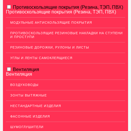
АЛЮМИНИЕВЫЙ ПРОКАТ
Противоскользящие покрытия (Резина, ТЭП, ПВХ)
Противоскользящие покрытия (Резина, ТЭП, ПВХ)
НЕРЖАВЕЮЩАЯ СТАЛЬ
МОДУЛЬНЫЕ АНТИСКОЛЬЗЯЩИЕ ПОКРЫТИЯ
МЕДНЫЙ ПРОКАТ
ПРОТИВОСКОЛЬЗЯЩИЕ РЕЗИНОВЫЕ НАКЛАДКИ НА СТУПЕНИ
И ПРОСТУПИ
ЛАТУННЫЙ ПРОКАТ
РЕЗИНОВЫЕ ДОРОЖКИ, РУЛОНЫ И ЛИСТЫ
ДЕКОР НЕРЖАВЕЙКА
УГЛЫ И ЛЕНТЫ САМОКЛЕЯЩИЕСЯ
ОГРАЖДЕНИЯ ДЛЯ ЛЕСТНИЦ
Вентиляция
ЭЛЕКТРОДЫ
Вентиляция
ДЕКОРАТИВНЫЙ УГОЛОК
ВОЗДУХОВОДЫ
МЕТАЛЛИЧЕСКИЕ ПОРОГИ НАПОЛЬНЫЕ (ДЛЯ ПОЛА),
РАСКЛАДКА, ПЛИНТУС
ЗОНТЫ ВЫТЯЖНЫЕ
ПОТОЛКИ
НЕСТАНДАРТНЫЕ ИЗДЕЛИЯ
АКЦИИ
ФАСОННЫЕ ИЗДЕЛИЯ
НЕДОРОГОЙ МЕТАЛЛОПРОКАТ
ШУМОГЛУШИТЕЛИ