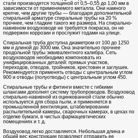
стали производятся толщиной от 0,5–0,55 до 1,00 мм в
зависимости от применяемого металла. Они намного
крепче, чем другие трубы — благодаря дополнительной
спиральной арматуре спиральные трубы на 20 %
прочнее, чем гладкие такого же размера. На спирально-
навивном воздуховоде не требуется покраска, он не
подвержен коррозии и прослужит годами на улице.
Спиральная труба доступна диаметром от 100 до 1250
мм и длиной до 3000 мм. Она значительно прочнее
продольной трубы эквивалентного калибра. Сеть
воздуховодов необходимо компоновать из
унифицированных деталей: прямых участков,
переходов, отводов, тройников, крестовин и заглушек.
Рекомендуется применять отводы с центральным углом
900 и отводы (полуотводы) с центральным углом 450.
Спиральные трубы и фитинги вместе с гибкими
шлангами дополнят систему трубопроводов. Воздуховод
спирально-навивной из оцинкованной стали обычно
используется для сбора пыли, и применяется в
промышленной вентиляции, штабелировании
распылительной камеры, сварочных камерах, в цехах по
отделке бумаги, в чистых фармацевтических
помещениях и т. д.
Воздуховод легко доставляется. Небольшая длина и
общий вес конструкции позволяют отправить ее