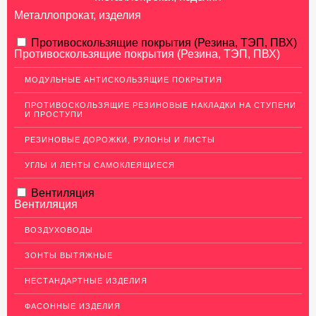
Металлопрокат, изделия
АЛЮМИНИЕВЫЙ ПРОКАТ
Противоскользящие покрытия (Резина, ТЭП, ПВХ)
Противоскользящие покрытия (Резина, ТЭП, ПВХ)
НЕРЖАВЕЮЩАЯ СТАЛЬ
МОДУЛЬНЫЕ АНТИСКОЛЬЗЯЩИЕ ПОКРЫТИЯ
Нержавеющие листы
ПРОТИВОСКОЛЬЗЯЩИЕ РЕЗИНОВЫЕ НАКЛАДКИ НА СТУПЕНИ
Уголки из нержавеющей стали
И ПРОСТУПИ
Пруток (круг) из нержавеющей стали
РЕЗИНОВЫЕ ДОРОЖКИ, РУЛОНЫ И ЛИСТЫ
Полоса из нержавейки
УГЛЫ И ЛЕНТЫ САМОКЛЕЯЩИЕСЯ
Нержавеющие трубы
Вентиляция
ПВЛ-листы
Вентиляция
Швеллер (профиль) нержавеющий
ВОЗДУХОВОДЫ
Сетка из нержавейки
ЗОНТЫ ВЫТЯЖНЫЕ
МЕДНЫЙ ПРОКАТ
НЕСТАНДАРТНЫЕ ИЗДЕЛИЯ
ЛАТУННЫЙ ПРОКАТ
ФАСОННЫЕ ИЗДЕЛИЯ