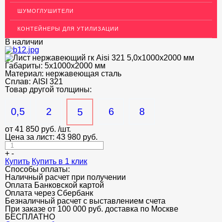
ДЕКОР НЕРЖАВЕЙКА
ШУМОГЛУШИТЕЛИ
ОГРАЖДЕНИЯ ДЛЯ ЛЕСТНИЦ
КОНТЕЙНЕРЫ ДЛЯ УТИЛИЗАЦИИ
ЭЛЕКТРОДЫ
В наличии
ДЕКОРАТИВНЫЙ УГОЛОК
Габариты:
5х1000х2000 мм
Материал:
нержавеющая сталь
МЕТАЛЛИЧЕСКИЕ ПОРОГИ НАПОЛЬНЫЕ (ДЛЯ ПОЛА),
РАСКЛАДКА, ПЛИНТУС
Сплав:
AISI 321
Товар другой толщины:
ПОТОЛКИ
0,5
2
6
8
5
АКЦИИ
от
41 850
руб.
/шт.
НЕДОРОГОЙ МЕТАЛЛОПРОКАТ
Цена за лист:
43 980
руб.
+
-
Купить
Купить в 1 клик
Способы оплаты:
Наличный расчет при получении
Оплата Банковской картой
Оплата через Сбербанк
Безналичный расчет с выставлением счета
При заказе от 100 000 руб. доставка по Москве
БЕСПЛАТНО