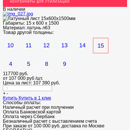
КОНТЕЙНЕРЫ ДЛЯ УТИЛИЗАЦИИ
ОГРАЖДЕНИЯ ДЛЯ ЛЕСТНИЦ
В наличии
ЭЛЕКТРОДЫ
Габариты:
15 х 600 х 1500
ДЕКОРАТИВНЫЙ УГОЛОК
Материал:
латунь л63
Товар другой толщины:
МЕТАЛЛИЧЕСКИЕ ПОРОГИ НАПОЛЬНЫЕ (ДЛЯ ПОЛА),
РАСКЛАДКА, ПЛИНТУС
10
11
12
13
14
15
ПОТОЛКИ
АКЦИИ
4
5
8
9
НЕДОРОГОЙ МЕТАЛЛОПРОКАТ
117700
руб.
от 107 000 руб
/шт.
Цена за лист:
107 390
руб.
+
-
Купить
Купить в 1 клик
Способы оплаты:
Наличный расчет при получении
Оплата Банковской картой
Оплата через Сбербанк
Безналичный расчет с выставлением счета
При заказе от 100 000 руб. доставка по Москве