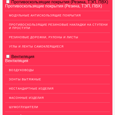
АЛЮМИНИЕВЫЙ ПРОКАТ
Противоскользящие покрытия (Резина, ТЭП, ПВХ)
Противоскользящие покрытия (Резина, ТЭП, ПВХ)
НЕРЖАВЕЮЩАЯ СТАЛЬ
МОДУЛЬНЫЕ АНТИСКОЛЬЗЯЩИЕ ПОКРЫТИЯ
МЕДНЫЙ ПРОКАТ
ПРОТИВОСКОЛЬЗЯЩИЕ РЕЗИНОВЫЕ НАКЛАДКИ НА СТУПЕНИ
И ПРОСТУПИ
ЛАТУННЫЙ ПРОКАТ
РЕЗИНОВЫЕ ДОРОЖКИ, РУЛОНЫ И ЛИСТЫ
Латунные листы
Уголок латунный
УГЛЫ И ЛЕНТЫ САМОКЛЕЯЩИЕСЯ
Пруток (круг) латунный
Вентиляция
Вентиляция
Латунная полоса
Латунный прокат Л63
ВОЗДУХОВОДЫ
Сетка латунная
ЗОНТЫ ВЫТЯЖНЫЕ
Трубы латунные
НЕСТАНДАРТНЫЕ ИЗДЕЛИЯ
Ковродержатели Латунь
ФАСОННЫЕ ИЗДЕЛИЯ
Швеллер (профиль) латунный
ШУМОГЛУШИТЕЛИ
ДЕКОР НЕРЖАВЕЙКА