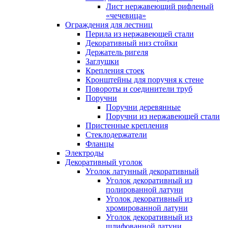
Лист нержавеющий рифленый
«чечевица»
Ограждения для лестниц
Перила из нержавеющей стали
Декоративный низ стойки
Держатель ригеля
Заглушки
Крепления стоек
Кронштейны для поручня к стене
Повороты и соединители труб
Поручни
Поручни деревянные
Поручни из нержавеющей стали
Пристенные крепления
Стеклодержатели
Фланцы
Электроды
Декоративный уголок
Уголок латунный декоративный
Уголок декоративный из
полированной латуни
Уголок декоративный из
хромированной латуни
Уголок декоративный из
шлифованной латуни