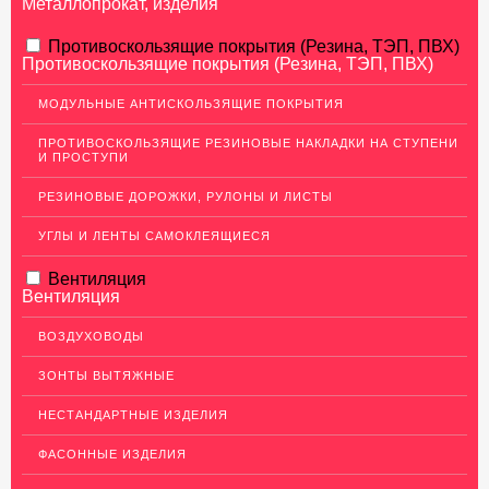
Металлопрокат, изделия
АЛЮМИНИЕВЫЙ ПРОКАТ
Противоскользящие покрытия (Резина, ТЭП, ПВХ)
Противоскользящие покрытия (Резина, ТЭП, ПВХ)
Перфорированный лист
МОДУЛЬНЫЕ АНТИСКОЛЬЗЯЩИЕ ПОКРЫТИЯ
Алюминиевые листы
ПРОТИВОСКОЛЬЗЯЩИЕ РЕЗИНОВЫЕ НАКЛАДКИ НА СТУПЕНИ
Гладкие алюминиевые листы
И ПРОСТУПИ
Рифленые алюминиевые листы
РЕЗИНОВЫЕ ДОРОЖКИ, РУЛОНЫ И ЛИСТЫ
Алюминиевые профили
УГЛЫ И ЛЕНТЫ САМОКЛЕЯЩИЕСЯ
Гафрированные алюминиевые листы
Вентиляция
Алюминиевые трубы
Вентиляция
Профиль для гипсокартона, МДФ, панелей
ВОЗДУХОВОДЫ
Ящики из алюминия
ЗОНТЫ ВЫТЯЖНЫЕ
НЕРЖАВЕЮЩАЯ СТАЛЬ
НЕСТАНДАРТНЫЕ ИЗДЕЛИЯ
МЕДНЫЙ ПРОКАТ
ФАСОННЫЕ ИЗДЕЛИЯ
ЛАТУННЫЙ ПРОКАТ