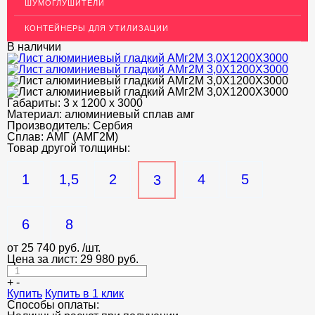
ШУМОГЛУШИТЕЛИ
ДЕКОР НЕРЖАВЕЙКА
КОНТЕЙНЕРЫ ДЛЯ УТИЛИЗАЦИИ
ОГРАЖДЕНИЯ ДЛЯ ЛЕСТНИЦ
В наличии
ЭЛЕКТРОДЫ
ДЕКОРАТИВНЫЙ УГОЛОК
Габариты:
3 х 1200 х 3000
Материал:
МЕТАЛЛИЧЕСКИЕ ПОРОГИ НАПОЛЬНЫЕ (ДЛЯ ПОЛА),
алюминиевый сплав амг
РАСКЛАДКА, ПЛИНТУС
Производитель:
Сербия
Сплав:
АМГ (АМГ2М)
Товар другой толщины:
ПОТОЛКИ
АКЦИИ
1
1,5
2
4
5
3
НЕДОРОГОЙ МЕТАЛЛОПРОКАТ
6
8
от
25 740
руб.
/шт.
Цена за лист:
29 980
руб.
+
-
Купить
Купить в 1 клик
Способы оплаты: