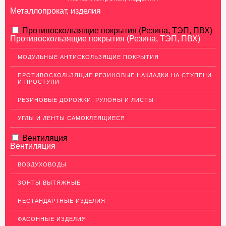
Металлопрокат, изделия
АЛЮМИНИЕВЫЙ ПРОКАТ
Противоскользящие покрытия (Резина, ТЭП, ПВХ)
Противоскользящие покрытия (Резина, ТЭП, ПВХ)
Перфорированный лист
МОДУЛЬНЫЕ АНТИСКОЛЬЗЯЩИЕ ПОКРЫТИЯ
Алюминиевые листы
ПРОТИВОСКОЛЬЗЯЩИЕ РЕЗИНОВЫЕ НАКЛАДКИ НА СТУПЕНИ
Гладкие алюминиевые листы
И ПРОСТУПИ
Рифленые алюминиевые листы
РЕЗИНОВЫЕ ДОРОЖКИ, РУЛОНЫ И ЛИСТЫ
Алюминиевые профили
УГЛЫ И ЛЕНТЫ САМОКЛЕЯЩИЕСЯ
Гафрированные алюминиевые листы
Вентиляция
Алюминиевые трубы
Вентиляция
Профиль для гипсокартона, МДФ, панелей
ВОЗДУХОВОДЫ
Ящики из алюминия
ЗОНТЫ ВЫТЯЖНЫЕ
НЕРЖАВЕЮЩАЯ СТАЛЬ
НЕСТАНДАРТНЫЕ ИЗДЕЛИЯ
МЕДНЫЙ ПРОКАТ
ФАСОННЫЕ ИЗДЕЛИЯ
ЛАТУННЫЙ ПРОКАТ