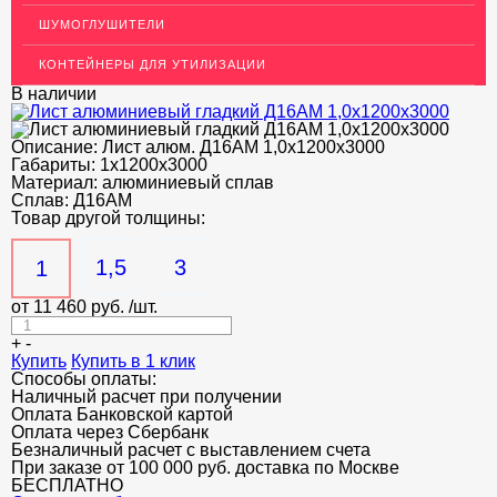
ШУМОГЛУШИТЕЛИ
ДЕКОР НЕРЖАВЕЙКА
КОНТЕЙНЕРЫ ДЛЯ УТИЛИЗАЦИИ
ОГРАЖДЕНИЯ ДЛЯ ЛЕСТНИЦ
В наличии
ЭЛЕКТРОДЫ
Описание: Лист алюм. Д16АМ 1,0х1200х3000
ДЕКОРАТИВНЫЙ УГОЛОК
Габариты:
1х1200х3000
Материал:
алюминиевый сплав
Сплав:
МЕТАЛЛИЧЕСКИЕ ПОРОГИ НАПОЛЬНЫЕ (ДЛЯ ПОЛА),
Д16АM
РАСКЛАДКА, ПЛИНТУС
Товар другой толщины:
ПОТОЛКИ
1,5
3
1
АКЦИИ
от
11 460
руб.
/шт.
НЕДОРОГОЙ МЕТАЛЛОПРОКАТ
+
-
Купить
Купить в 1 клик
Способы оплаты:
Наличный расчет при получении
Оплата Банковской картой
Оплата через Сбербанк
Безналичный расчет с выставлением счета
При заказе от 100 000 руб. доставка по Москве
БЕСПЛАТНО