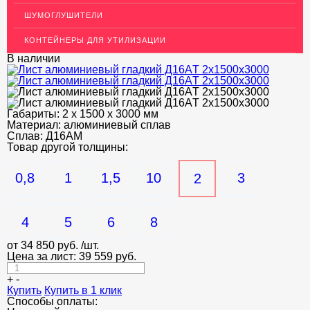
ШУМОГЛУШИТЕЛИ
ДЕКОР НЕРЖАВЕЙКА
КОНТЕЙНЕРЫ ДЛЯ УТИЛИЗАЦИИ
ОГРАЖДЕНИЯ ДЛЯ ЛЕСТНИЦ
В наличии
ЭЛЕКТРОДЫ
ДЕКОРАТИВНЫЙ УГОЛОК
Габариты:
2 х 1500 х 3000 мм
Материал:
МЕТАЛЛИЧЕСКИЕ ПОРОГИ НАПОЛЬНЫЕ (ДЛЯ ПОЛА),
алюминиевый сплав
РАСКЛАДКА, ПЛИНТУС
Сплав:
Д16АM
Товар другой толщины:
ПОТОЛКИ
0,8
1
1,5
10
3
2
АКЦИИ
НЕДОРОГОЙ МЕТАЛЛОПРОКАТ
4
5
6
8
от
34 850
руб.
/шт.
Цена за лист:
39 559
руб.
+
-
Купить
Купить в 1 клик
Способы оплаты: