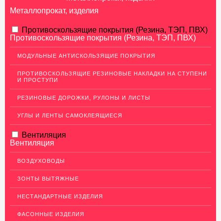
Металлопрокат, изделия
АЛЮМИНИЕВЫЙ ПРОКАТ
Противоскользящие покрытия (Резина, ТЭП, ПВХ)
Противоскользящие покрытия (Резина, ТЭП, ПВХ)
Перфорированный лист
МОДУЛЬНЫЕ АНТИСКОЛЬЗЯЩИЕ ПОКРЫТИЯ
Алюминиевые листы
ПРОТИВОСКОЛЬЗЯЩИЕ РЕЗИНОВЫЕ НАКЛАДКИ НА СТУПЕНИ
Гладкие алюминиевые листы
И ПРОСТУПИ
Рифленые алюминиевые листы
РЕЗИНОВЫЕ ДОРОЖКИ, РУЛОНЫ И ЛИСТЫ
Алюминиевые профили
УГЛЫ И ЛЕНТЫ САМОКЛЕЯЩИЕСЯ
Гафрированные алюминиевые листы
Вентиляция
Алюминиевые трубы
Вентиляция
Профиль для гипсокартона, МДФ, панелей
ВОЗДУХОВОДЫ
Ящики из алюминия
ЗОНТЫ ВЫТЯЖНЫЕ
НЕРЖАВЕЮЩАЯ СТАЛЬ
НЕСТАНДАРТНЫЕ ИЗДЕЛИЯ
МЕДНЫЙ ПРОКАТ
ФАСОННЫЕ ИЗДЕЛИЯ
ЛАТУННЫЙ ПРОКАТ